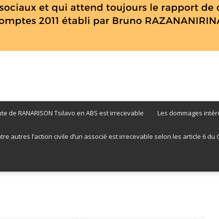
nte de RANARISON Tsilavo en ABS est irrecevable
Les dommages intérê
RANARISON
 autres l’action civile d’un associé est irrecevable selon les article 6 du CPP
Tsilavo