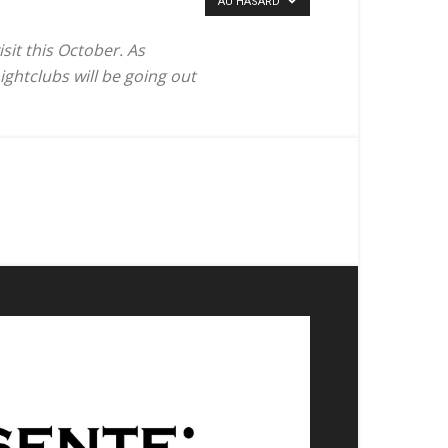
AU HASARD
sit this October. As
ghtclubs will be going out