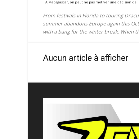
A Madagascar, on peut ne pas motiver une décision de ju
From festivals in Florida to touring Dracu
summer abandons Europe again this Octobe
with a bang for the winter break. When the
Aucun article à afficher