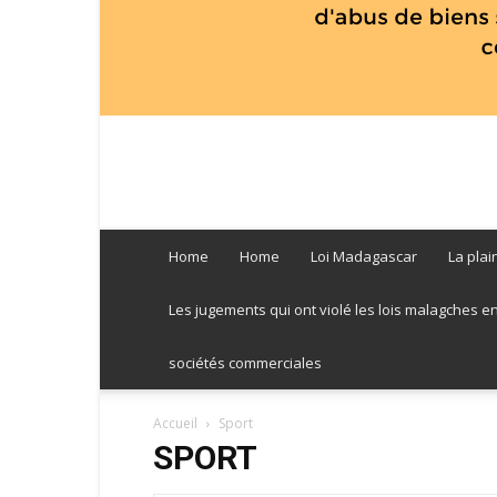
Home
Home
Loi Madagascar
La plai
Les jugements qui ont violé les lois malagches entre
sociétés commerciales
Accueil
Sport
SPORT