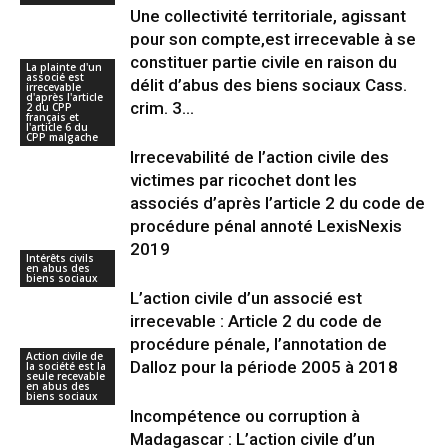
Une collectivité territoriale, agissant
pour son compte,est irrecevable à se
constituer partie civile en raison du
La plainte d'un
associé est
délit d’abus des biens sociaux Cass.
irrecevable
d'après l'article
crim. 3...
2 du CPP
français et
l'article 6 du
CPP malgache
Irrecevabilité de l’action civile des
victimes par ricochet dont les
associés d’après l’article 2 du code de
procédure pénal annoté LexisNexis
2019
Intérêts civils
en abus des
biens sociaux
L’action civile d’un associé est
irrecevable : Article 2 du code de
procédure pénale, l’annotation de
Action civile de
Dalloz pour la période 2005 à 2018
la société est la
seule recevable
en abus des
biens sociaux
Incompétence ou corruption à
Madagascar : L’action civile d’un