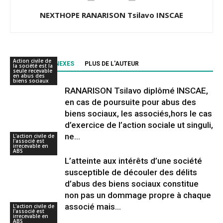
NEXTHOPE RANARISON Tsilavo INSCAE
Action civile de
ARTICLES CONNEXES
PLUS DE L'AUTEUR
la société est la
seule recevable
en abus des
biens sociaux
RANARISON Tsilavo diplômé INSCAE,
en cas de poursuite pour abus des
biens sociaux, les associés,hors le cas
d’exercice de l’action sociale ut singuli,
ne...
L'action civile de
l'associé est
irrecevable en
ABS
L’atteinte aux intérêts d’une société
susceptible de découler des délits
d’abus des biens sociaux constitue
non pas un dommage propre à chaque
associé mais...
L'action civile de
l'associé est
irrecevable en
ABS