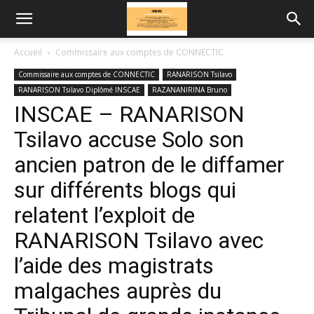
Accueil
Commissaire aux comptes de CONNECTIC
Commissaire aux comptes de CONNECTIC
RANARISON Tsilavo
RANARISON Tsilavo Diplômé INSCAE
RAZANANIRINA Bruno
INSCAE – RANARISON
Tsilavo accuse Solo son
ancien patron de le diffamer
sur différents blogs qui
relatent l’exploit de
RANARISON Tsilavo avec
l’aide des magistrats
malgaches auprès du