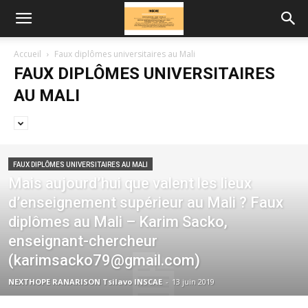
Accueil
Faux diplômes universitaires au Mali
FAUX DIPLÔMES UNIVERSITAIRES
AU MALI
FAUX DIPLÔMES UNIVERSITAIRES AU MALI
Mais aujourd’hui que valent les lieux
d’enseignement supérieur au Mali ? Faux
diplômes au Mali – Karim Sacko,
enseignant-chercheur
(karimsacko79@gmail.com)
NEXTHOPE RANARISON Tsilavo INSCAE
-
13 juin 2019