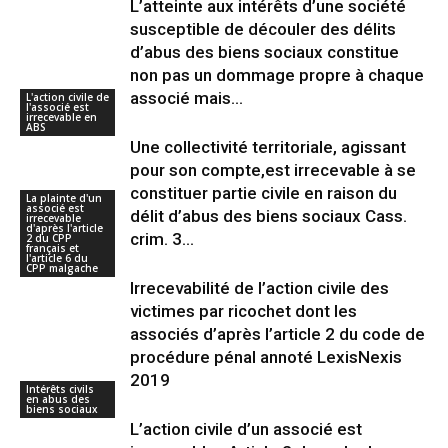
L’atteinte aux intérêts d’une société
susceptible de découler des délits
d’abus des biens sociaux constitue
non pas un dommage propre à chaque
associé mais...
L'action civile de
l'associé est
irrecevable en
ABS
Une collectivité territoriale, agissant
pour son compte,est irrecevable à se
constituer partie civile en raison du
La plainte d'un
associé est
délit d’abus des biens sociaux Cass.
irrecevable
d'après l'article
crim. 3...
2 du CPP
français et
l'article 6 du
CPP malgache
Irrecevabilité de l’action civile des
victimes par ricochet dont les
associés d’après l’article 2 du code de
procédure pénal annoté LexisNexis
2019
Intérêts civils
en abus des
biens sociaux
L’action civile d’un associé est