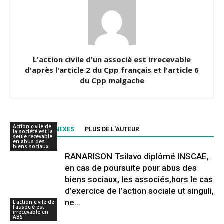
L'action civile d'un associé est irrecevable
d'après l'article 2 du Cpp français et l'article 6
du Cpp malgache
Action civile de
ARTICLES CONNEXES
PLUS DE L'AUTEUR
la société est la
seule recevable
en abus des
biens sociaux
RANARISON Tsilavo diplômé INSCAE,
en cas de poursuite pour abus des
biens sociaux, les associés,hors le cas
d’exercice de l’action sociale ut singuli,
ne...
L'action civile de
l'associé est
irrecevable en
ABS