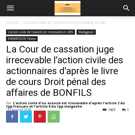
Accueil
L'action civile de l'associé est irrecevable en ABS
L'action civile de l'associé est irrecevable en ABS
Madagascar
RANARISON Tsilavo
La Cour de cassation juge
irrecevable l’action civile des
actionnaires d’après le livre
de cours Droit pénal des
affaires de BONFILS
Par
L'action civile d'un associé est irrecevable d'après l'article 2 du
Cpp français et l'article 6 du Cpp malgache
-
31 janvier 2018
1423
0