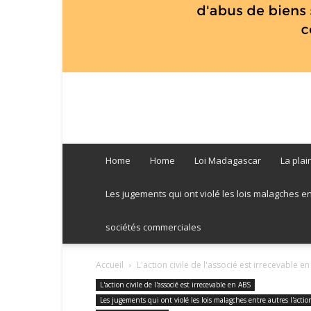
Home
Home
Loi Madagascar
La plai
Les jugements qui ont violé les lois malagches entre
sociétés commerciales
Accueil
L'action civile de l'associé est irrecevable e
L'action civile de l'associé est irrecevable en ABS
Les jugements qui ont violé les lois malagches entre autres l'action 