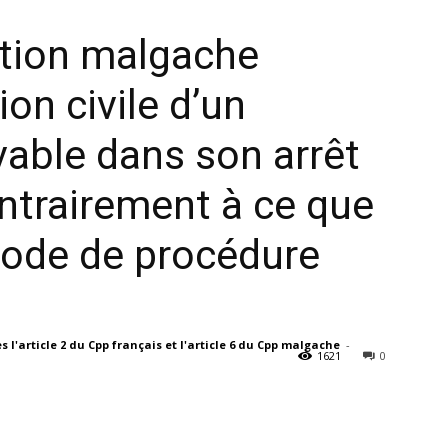
ation malgache
NEXTHOPE
ion civile d’un
vable dans son arrêt
ntrairement à ce que
est
u code de procédure
diplômé
ès l'article 2 du Cpp français et l'article 6 du Cpp malgache
-
1621
0