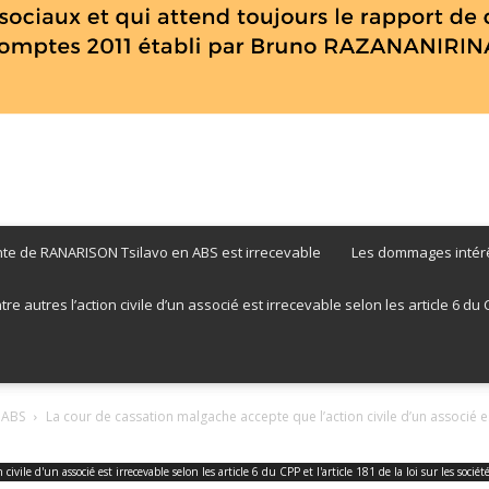
nte de RANARISON Tsilavo en ABS est irrecevable
Les dommages intérê
RANARISON
 autres l’action civile d’un associé est irrecevable selon les article 6 du CPP
n ABS
La cour de cassation malgache accepte que l’action civile d’un associé es
Tsilavo
civile d'un associé est irrecevable selon les article 6 du CPP et l'article 181 de la loi sur les socié