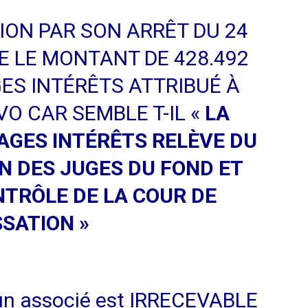
de
ION PAR SON ARRÊT DU 24
E LE MONTANT DE 428.492
S INTÉRÊTS ATTRIBUÉ À
O CAR SEMBLE T-IL «
l'INSCAE
LA
AGES INTÉRÊTS RELÈVE DU
N DES JUGES DU FOND ET
TRÔLE DE LA COUR DE
SATION »
d’un associé est IRRECEVABLE