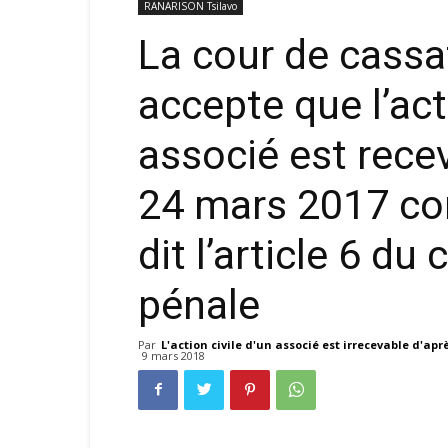
RANARISON Tsilavo
La cour de cass
accepte que l’act
associé est rece
24 mars 2017 co
dit l’article 6 d
pénale
Par
L'action civile d'un associé est irrecevable d'apr
9 mars 2018