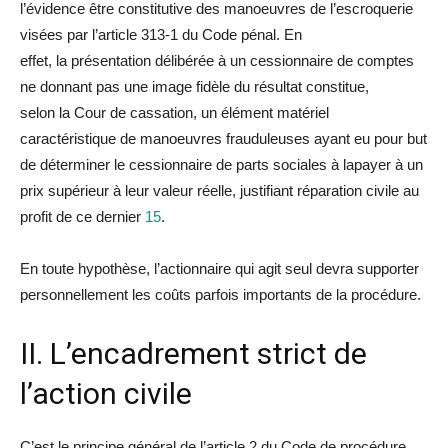
l’évidence être constitutive des manoeuvres de l’escroquerie
visées par l’article 313-1
du
Code pénal. En
effet,
la
présentation délibérée à un cessionnaire de comptes
ne donnant pas une image fidèle
du
résultat constitue,
selon
la
Cour de cassation, un élément matériel
caractéristique de manoeuvres frau
du
leuses ayant eu pour but
de déterminer le cessionnaire de parts sociales à
la
payer à un
prix supérieur à leur valeur réelle, justifiant
réparation
civile au
profit de ce dernier
15
.
En toute hypothèse, l’actionnaire qui agit seul devra supporter
personnellement les coûts parfois importants de
la
procé
du
re.
II. L’encadrement strict de
l’action civile
C’est le principe général de l’article 2
du
Code de procé
du
re