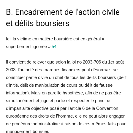
B. Encadrement de l’action civile
et délits boursiers
Ici,
la
victime en matière boursière est en général «
superbement ignorée »
54
.
Il convient de relever que selon
la
loi n
o
2003-706
du
1
er
août
2003, l’autorité des marchés financiers peut désormais se
constituer partie civile
du
chef de tous les délits boursiers (délit
d’initié, délit de manipu
la
tion de cours ou délit de fausse
information). Mais en pareille hypothèse, afin de ne pas être
simultanément et juge et partie et respecter le principe
d’impartialité objective posé par l’article 6 de
la
Convention
européenne des droits de l’homme, elle ne peut alors engager
de procé
du
re administrative à raison de ces mêmes faits pour
manquement boursier.