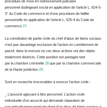
procé
du
re de mise en redressement judiciaire
personnel
du
dirigeant social en application de l’article L. 624-5-
3°
du
Code de commerce et d’une procé
du
re de faillite
personnelle en application de l’article L. 625-4
du
Code de
commerce
27
.
La
constitution de partie civile
du
chef d’abus de biens sociaux
n’est pas davantage exclusive de l’action en comblement de
passif, dans
la
mesure où ces deux actions ont des objets
totalement distincts. Cette position est partagée tant
par
la
chambre criminelle
28
que par
la
chambre commerciale
de
la
Haute juridiction
29
.
Sont en revanche irrecevables à exercer l’action civile :
_
L’associé agissant à titre personnel.
L’action civile
indivi
du
elle d’un associé qui demande
réparation
de
son
préjudice
personnel résultant d’un abus de biens sociaux a