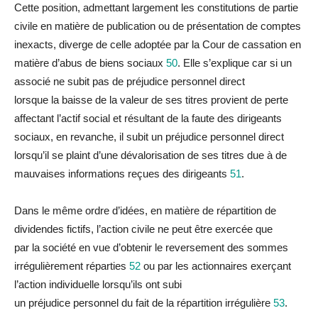
Cette position, admettant
la
rgement les constitutions de partie
civile en matière de publication ou de présentation de comptes
inexacts, diverge de celle adoptée par
la
Cour de cassation en
matière d’abus de biens sociaux
50
. Elle s’explique car si un
associé ne subit pas de
préjudice
personnel direct
lorsque
la
baisse de
la
valeur de ses titres provient de perte
affectant l’actif social et résultant de
la
faute des dirigeants
sociaux, en revanche, il subit un
préjudice
personnel direct
lorsqu’il se p
la
int d’une dévalorisation de ses titres
du
e à de
mauvaises informations reçues des dirigeants
51
.
Dans le même ordre d’idées, en matière de répartition de
dividendes fictifs, l’action civile ne peut être exercée que
par
la
société en vue d’obtenir le reversement des sommes
irrégulièrement réparties
52
ou par les actionnaires exerçant
l’action indivi
du
elle lorsqu’ils ont subi
un
préjudice
personnel
du
fait de
la
répartition irrégulière
53
.