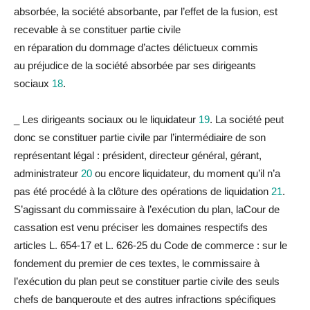
absorbée,
la
société absorbante, par l’effet de
la
fusion, est
recevable à se constituer partie civile
en
réparation
du
dommage d’actes délictueux commis
au
préjudice
de
la
société absorbée par ses dirigeants
sociaux
18
.
_
Les dirigeants sociaux ou le liquidateur
19
.
La
société peut
donc se constituer partie civile par l’intermédiaire de son
représentant légal : président, directeur général, gérant,
administrateur
20
ou encore liquidateur,
du
moment qu’il n’a
pas été procédé à
la
clôture des opérations de liquidation
21
.
S’agissant
du
commissaire à l’exécution
du
p
la
n,
la
Cour de
cassation est venu préciser les domaines respectifs des
articles L. 654-17 et L. 626-25
du
Code de commerce : sur le
fondement
du
premier de ces textes, le commissaire à
l’exécution
du
p
la
n peut se constituer partie civile des seuls
chefs de banqueroute et des autres infractions spécifiques