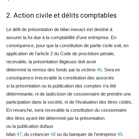
2. Action civile et délits comptables
Le délit de présentation de bi
la
n inexact est destiné à
assurer
la
foi
du
e à
la
comptabilité d’une entreprise. En
conséquence, pour que
la
constitution de partie civile soit, en
application de l’article 2
du
Code de procé
du
re pénale,
recevable,
la
présentation litigieuse doit avoir
déterminé
la
remise des fonds par
la
victime
46
. Sera en
conséquence irrecevable
la
constitution des associés
si
la
présentation ou
la
publication des comptes n’a été
déterminante, ni de
la
décision de cessionnaire de prendre une
participation dans
la
société, ni de l’évaluation des titres cédés.
En revanche, sera recevable
la
constitution
du
cessionnaire
des titres ayant été déterminé par
la
présentation
ou
la
publication
du
faux
bi
la
n
47
,
du
créancier
48
ou
du
banquier de l’entreprise
49
.