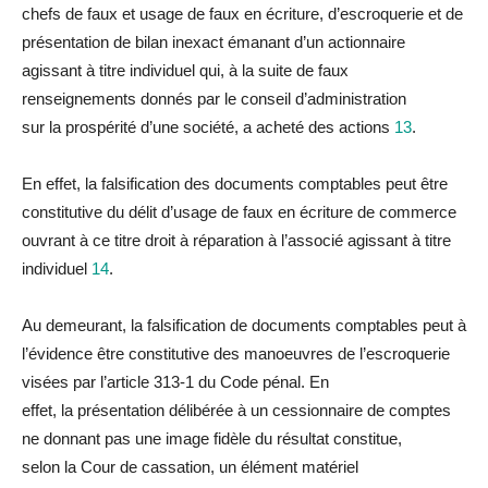
chefs de faux et usage de faux en écriture, d’escroquerie et de
présentation de bi
la
n inexact émanant d’un actionnaire
agissant à titre indivi
du
el qui, à
la
suite de faux
renseignements donnés par le conseil d’administration
sur
la
prospérité d’une société, a acheté des actions
13
.
En effet,
la
falsification des documents comptables peut être
constitutive
du
délit d’usage de faux en écriture de commerce
ouvrant à ce titre droit à
réparation
à l’associé agissant à titre
indivi
du
el
14
.
Au demeurant,
la
falsification de documents comptables peut à
l’évidence être constitutive des manoeuvres de l’escroquerie
visées par l’article 313-1
du
Code pénal. En
effet,
la
présentation délibérée à un cessionnaire de comptes
ne donnant pas une image fidèle
du
résultat constitue,
selon
la
Cour de cassation, un élément matériel