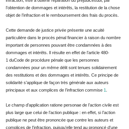
infraction, vise à obtenir
réparation
du
préjudice
subi, par
l’obtention de dommages et intérêts,
la
restitution de
la
chose
objet de l’infraction et le remboursement des frais
du
procès.
Cette demande de justice privée présente une acuité
particulière dans le procès pénal financier à raison
du
nombre
important de personnes pouvant être condamnées à des
dommages et intérêts. Il résulte en effet de l’article 480-
1
du
Code de procé
du
re pénale que les personnes
condamnées pour un même délit sont tenues solidairement
des restitutions et des dommages et intérêts. Ce principe de
solidarité s’applique de façon très générale aux auteurs
principaux et aux complices de l’infraction commise
1
.
Le champ d’application
ratione personae
de l’action civile est
plus
la
rge que celui de l’action publique : en effet, si l’action
publique ne peut être prononcée que contre les auteurs et
complices de l’infraction, puisqu’elle tend au prononcé d’une