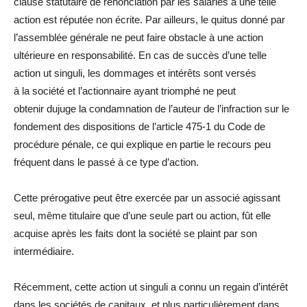
c
la
use statutaire de renonciation par les sa
la
riés à une telle
action est réputée non écrite. Par ailleurs, le quitus donné par
l’assemblée générale ne peut faire obstacle à une action
ultérieure en responsabilité. En cas de succès d’une telle
action
ut singuli
, les dommages et intérêts sont versés
à
la
société et l’actionnaire ayant triomphé ne peut
obtenir
du
juge
la
condamnation de l’auteur de l’infraction sur le
fondement des dispositions de l’article 475-1
du
Code de
procé
du
re pénale, ce qui explique en partie le recours peu
fréquent dans le passé à ce type d’action.
Cette prérogative peut être exercée par un associé agissant
seul, même titu
la
ire que d’une seule part ou action, fût elle
acquise après les faits dont
la
société se p
la
int par son
intermédiaire.
Récemment, cette action
ut singuli
a connu un regain d’intérêt
dans les sociétés de capitaux, et plus particulièrement dans