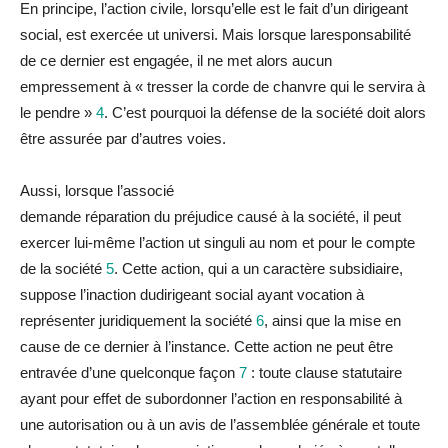
En principe, l’action civile, lorsqu’elle est le fait d’un dirigeant
social, est exercée
ut universi
. Mais lorsque
la
responsabilité
de ce dernier est engagée, il ne met alors aucun
empressement à « tresser
la
corde de chanvre qui le servira à
le pendre »
4
. C’est pourquoi
la
défense de
la
société doit alors
être assurée par d’autres voies.
Aussi, lorsque l’associé
demande
réparation
du
préjudice
causé à
la
société, il peut
exercer lui-même l’action
ut singuli
au nom et pour le compte
de
la
société
5
. Cette action, qui a un caractère subsidiaire,
suppose l’inaction
du
dirigeant social ayant vocation à
représenter juridiquement
la
société
6
, ainsi que
la
mise en
cause de ce dernier à l’instance. Cette action ne peut être
entravée d’une quelconque façon
7
: toute c
la
use statutaire
ayant pour effet de subordonner l’action en responsabilité à
une autorisation ou à un avis de l’assemblée générale et toute