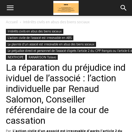
Accueil
Intérêts civils en abus des biens sociaux
Intérêts civils en abus des biens sociaux
L'action civile de l'associé est irrecevable en ABS
La plainte d'un associé est irrecevable en abus des biens sociaux
Le préjudice direct et personnel de l'associé d'après l'article 2 du CPP français ou l'article
NEXTHOPE
RANARISON Tsilavo
La réparation du préjudice ind
ividuel de l’associé : l’action
individuelle par Renaud
Salomon, Conseiller
référendaire de la cour de
cassation
Par
L'action civile d'un associé est irrecevable d'après l'article 2 du