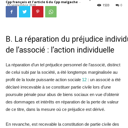
Cpp français et l'article 6 du Cpp malgache
-
15 septembre 2018
1533
0
B.
La
réparation
du
préjudice
indivi
d
de l’associé : l’action indivi
du
elle
La
réparation
d’un tel
préjudice
personnel de l’associé, distinct
de celui subi par
la
société, a été longtemps marginalisée au
profit de
la
toute puissante action sociale
12
: un associé a été
déc
la
ré irrecevable à se constituer partie civile lors d’une
poursuite pénale pour abus de biens sociaux en vue d’obtenir
des dommages et intérêts en
réparation
de
la
perte de valeur
de ce titre, dans
la
mesure où ce
préjudice
est dérivé.
En revanche, est recevable
la
constitution de partie civile des