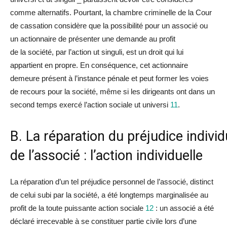
comme alternatifs. Pourtant,
la
chambre criminelle de
la
Cour
de cassation considère que
la
possibilité pour un associé ou
un actionnaire de présenter une demande au profit
de
la
société, par l’action
ut singuli
, est un droit qui lui
appartient en propre. En conséquence, cet actionnaire
demeure présent à l’instance pénale et peut former les voies
de recours pour
la
société, même si les dirigeants ont dans un
second temps exercé l’action sociale
ut universi
11
.
B.
La
réparation
du
préjudice
indivi
d
de l’associé : l’action indivi
du
elle
La
réparation
d’un tel
préjudice
personnel de l’associé, distinct
de celui subi par
la
société, a été longtemps marginalisée au
profit de
la
toute puissante action sociale
12
: un associé a été
déc
la
ré irrecevable à se constituer partie civile lors d’une