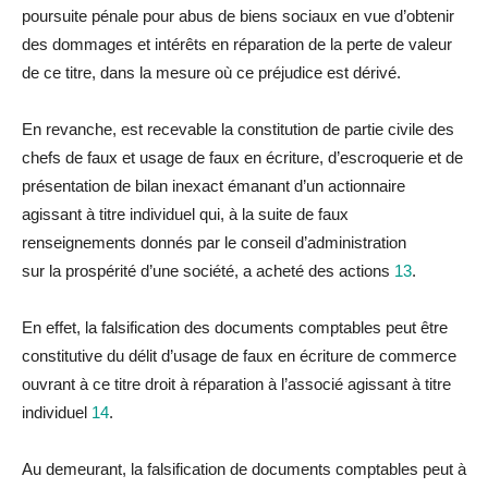
poursuite pénale pour abus de biens sociaux en vue d’obtenir
des dommages et intérêts en
réparation
de
la
perte de valeur
de ce titre, dans
la
mesure où ce
préjudice
est dérivé.
En revanche, est recevable
la
constitution de partie civile des
chefs de faux et usage de faux en écriture, d’escroquerie et de
présentation de bi
la
n inexact émanant d’un actionnaire
agissant à titre indivi
du
el qui, à
la
suite de faux
renseignements donnés par le conseil d’administration
sur
la
prospérité d’une société, a acheté des actions
13
.
En effet,
la
falsification des documents comptables peut être
constitutive
du
délit d’usage de faux en écriture de commerce
ouvrant à ce titre droit à
réparation
à l’associé agissant à titre
indivi
du
el
14
.
Au demeurant,
la
falsification de documents comptables peut à