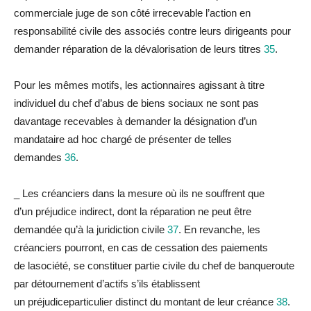
commerciale juge de son côté irrecevable l’action en
responsabilité civile des associés contre leurs dirigeants pour
demander
réparation
de
la
dévalorisation de leurs titres
35
.
Pour les mêmes motifs, les actionnaires agissant à titre
indivi
du
el
du
chef d’abus de biens sociaux ne sont pas
davantage recevables à demander
la
désignation d’un
mandataire ad hoc chargé de présenter de telles
demandes
36
.
_
Les créanciers
dans
la
mesure où ils ne souffrent que
d’un
préjudice
indirect, dont
la
réparation
ne peut être
demandée qu’à
la
juridiction civile
37
. En revanche, les
créanciers pourront, en cas de cessation des paiements
de
la
société, se constituer partie civile
du
chef de banqueroute
par détournement d’actifs s’ils établissent
un
préjudice
particulier distinct
du
montant de leur créance
38
.