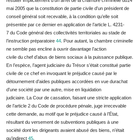
résulter implicitement d’un arrêt de
la
chambre criminelle
du
14
mai 2005 que
la
constitution de partie civile d’un président de
conseil général soit recevable, à
la
condition qu’elle soit
présentée par ce dernier en application de l’article L. 4231-
7
du
Code général des collectivités territoriales au stade de
l’instruction préparatoire
44
. Pour autant,
la
chambre criminelle
ne semble pas encline à ouvrir davantage l’action
civile
du
chef d’abus de biens sociaux à
la
puissance publique.
En l’espèce, l’agent judiciaire
du
Trésor s’était constitué partie
civile de ce chef en invoquant le
préjudice
causé par le
détournement d’aides publiques accordées en vue
du
rachat
d’une société par une autre, mise en liquidation
judiciaire.
La
Cour de cassation, faisant une stricte application
de l’article 2
du
Code de procé
du
re pénale, juge irrecevable
cette demande, au motif que le
préjudice
causé à l’État,
résultant
du
versement de subventions publiques à une
société dont les dirigeants avaient abusé des biens, n’était
qu’indirect
45
.