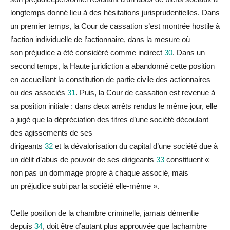
longtemps donné lieu à des hésitations jurisprudentielles. Dans
un premier temps,
la
Cour de cassation s’est montrée hostile à
l’action indivi
du
elle de l’actionnaire, dans
la
mesure où
son
préjudice
a été considéré comme indirect
30
. Dans un
second temps,
la
Haute juridiction a abandonné cette position
en accueil
la
nt
la
constitution de partie civile des actionnaires
ou des associés
31
. Puis,
la
Cour de cassation est revenue à
sa position initiale : dans deux arrêts ren
du
s le même jour, elle
a jugé que
la
dépréciation des titres d’une société décou
la
nt
des agissements de ses
dirigeants
32
et
la
dévalorisation
du
capital d’une société
du
e à
un délit d’abus de pouvoir de ses dirigeants
33
constituent «
non pas un dommage propre à chaque associé, mais
un
préjudice
subi par
la
société elle-même ».
Cette position de
la
chambre criminelle, jamais démentie
depuis
34
, doit être d’autant plus approuvée que
la
chambre