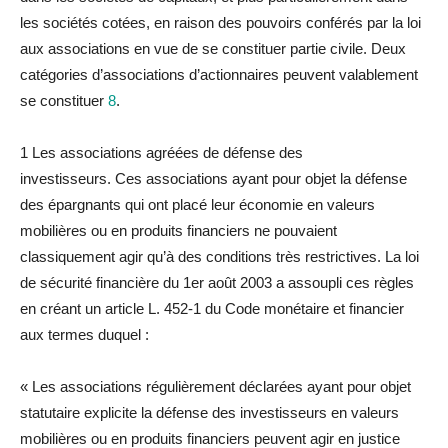
les sociétés cotées, en raison des pouvoirs conférés par
la
loi
aux associations en vue de se constituer partie civile. Deux
catégories d’associations d’actionnaires peuvent va
la
blement
se constituer
8
.
1
Les associations agréées de défense des
investisseurs.
Ces associations ayant pour objet
la
défense
des épargnants qui ont p
la
cé leur économie en valeurs
mobilières ou en pro
du
its financiers ne pouvaient
c
la
ssiquement agir qu’à des conditions très restrictives.
La
loi
de sécurité financière
du
1
er
août 2003 a assoupli ces règles
en créant un article L. 452-1
du
Code monétaire et financier
aux termes
du
quel :
« Les associations régulièrement déc
la
rées ayant pour objet
statutaire explicite
la
défense des investisseurs en valeurs
mobilières ou en pro
du
its financiers peuvent agir en justice