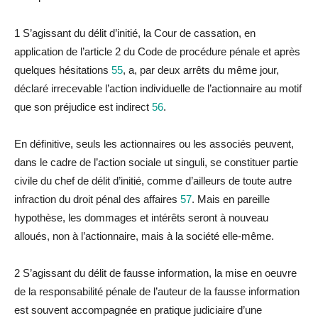
1 S’agissant
du
délit d’initié,
la
Cour de cassation, en
application de l’article 2
du
Code de procé
du
re pénale et après
quelques hésitations
55
, a, par deux arrêts
du
même jour,
déc
la
ré irrecevable l’action indivi
du
elle de l’actionnaire au motif
que son
préjudice
est indirect
56
.
En définitive, seuls les actionnaires ou les associés peuvent,
dans le cadre de l’action sociale
ut singuli
, se constituer partie
civile
du
chef de délit d’initié, comme d’ailleurs de toute autre
infraction
du
droit pénal des affaires
57
. Mais en pareille
hypothèse, les dommages et intérêts seront à nouveau
alloués, non à l’actionnaire, mais à
la
société elle-même.
2 S’agissant
du
délit de fausse information,
la
mise en oeuvre
de
la
responsabilité pénale de l’auteur de
la
fausse information
est souvent accompagnée en pratique judiciaire d’une