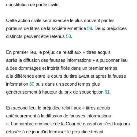
constitution de partie civile.
Cette action civile sera exercée le plus souvent par les
porteurs de titres de
la
société émettrice
58
. Deux
préjudice
s
distincts peuvent être retenus
59
.
En premier lieu, le
préjudice
re
la
tif aux « titres acquis
après
la
diffusion des fausses informations » a pu donner lieu
à des dommages et intérêt fixés dans un premier temps
à
la
différence entre le cours
du
titre avant et après
la
fausse
information
60
puis dans un second temps plus
généreusement à hauteur
du
prix de souscription
61
.
En second lieu, le
préjudice
re
la
tif aux « titres acquis
antérieurement à
la
diffusion de fausses informations
».
La
chambre criminelle de
la
Cour de cassation s’est toujours
refusée à ce jour d’indemniser le
préjudice
tenant