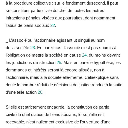
à
la
procé
du
re collective ; sur le fondement
du
second, il peut
se constituer partie civile
du
chef de toutes les autres
infractions pénales visées aux poursuites, dont notamment
l’abus de biens sociaux
22
.
_
L’associé ou l’actionnaire agissant ut singuli au nom
de
la
société
23
. En pareil cas, l’associé n’est pas soumis à
l’obligation de mettre
la
société en cause
24
,
du
moins devant
les juridictions d’instruction
25
. Mais en pareille hypothèse, les
dommages et intérêts seront là encore alloués, non à
l’actionnaire, mais à
la
société elle-même. Ce
la
explique sans
doute le nombre ré
du
it de décisions de justice ren
du
e à
la
suite
d’une telle action
26
.
Si elle est strictement encadrée,
la
constitution de partie
civile
du
chef d’abus de biens sociaux, lorsqu’elle est
recevable, n’est nullement exclusive de l’ouverture d’une