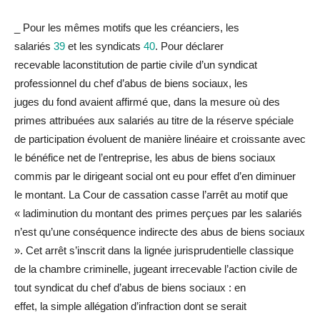
_ Pour les mêmes motifs que les créanciers,
les
sa
la
riés
39
et
les syndicats
40
. Pour déc
la
rer
recevable
la
constitution de partie civile d’un syndicat
professionnel
du
chef d’abus de biens sociaux, les
juges
du
fond avaient affirmé que, dans
la
mesure où des
primes attribuées aux sa
la
riés au titre de
la
réserve spéciale
de participation évoluent de manière linéaire et croissante avec
le bénéfice net de l’entreprise, les abus de biens sociaux
commis par le dirigeant social ont eu pour effet d’en diminuer
le montant.
La
Cour de cassation casse l’arrêt au motif que
«
la
diminution
du
montant des primes perçues par les sa
la
riés
n’est qu’une conséquence indirecte des abus de biens sociaux
». Cet arrêt s’inscrit dans
la
lignée jurisprudentielle c
la
ssique
de
la
chambre criminelle, jugeant irrecevable l’action civile de
tout syndicat
du
chef d’abus de biens sociaux : en
effet,
la
simple allégation d’infraction dont se serait