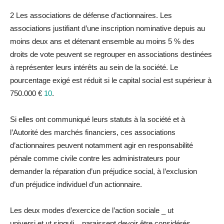
2
Les associations de défense d’actionnaires.
Les
associations justifiant d’une inscription nominative depuis au
moins deux ans et détenant ensemble au moins 5 % des
droits de vote peuvent se regrouper en associations destinées
à représenter leurs intérêts au sein de
la
société. Le
pourcentage exigé est ré
du
it si le capital social est supérieur à
750.000 €
10
.
Si elles ont communiqué leurs statuts à
la
société et à
l’Autorité des marchés financiers, ces associations
d’actionnaires peuvent notamment agir en responsabilité
pénale comme civile contre les administrateurs pour
demander
la
réparation
d’un
préjudice
social, à l’exclusion
d’un
préjudice
indivi
du
el d’un actionnaire.
Les deux modes d’exercice de l’action sociale _
ut
universi
et
ut singuli
_ paraissent devoir être considérés