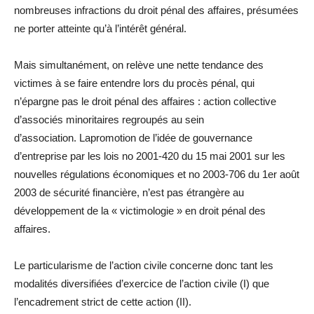
nombreuses infractions
du
droit pénal des affaires, présumées
ne porter atteinte qu’à l’intérêt général.
Mais simultanément, on relève une nette tendance des
victimes à se faire entendre lors
du
procès pénal, qui
n’épargne pas le droit pénal des affaires : action collective
d’associés minoritaires regroupés au sein
d’association.
La
promotion de l’idée de gouvernance
d’entreprise par les lois n
o
2001-420
du
15 mai 2001 sur les
nouvelles régu
la
tions économiques et n
o
2003-706
du
1
er
août
2003 de sécurité financière, n’est pas étrangère au
développement de
la
« victimologie » en droit pénal des
affaires.
Le particu
la
risme de l’action civile concerne donc tant les
modalités diversifiées d’exercice de l’action civile
(I)
que
l’encadrement strict de cette action
(II)
.