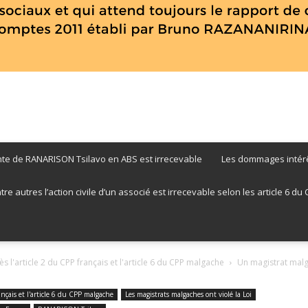
nte de RANARISON Tsilavo en ABS est irrecevable
Les dommages intérê
RANARISON
 autres l’action civile d’un associé est irrecevable selon les article 6 du CPP
s l'article 2 du CPP français et l'article 6 du CPP malgache
Un magistrat malg
Tsilavo
rançais et l'article 6 du CPP malgache
Les magistrats malgaches ont violé la Loi