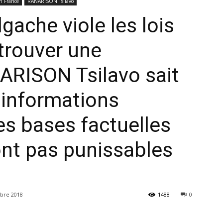
n France
RANARISON Tsilavo
gache viole les lois
NEXTHOPE
trouver une
ARISON Tsilavo sait
s informations
est
es bases factuelles
ont pas punissables
diplômé
bre 2018
1488
0