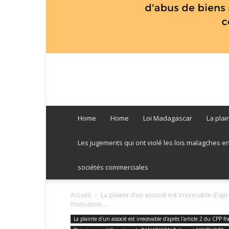
Home
Home
Loi Madagascar
La plai
Les jugements qui ont violé les lois malagches entre
sociétés commerciales
Accueil
La plainte d'un associé est irrecevable d'aprè
motivation ...
La plainte d'un associé est irrecevable d'après l'article 2 du CPP f