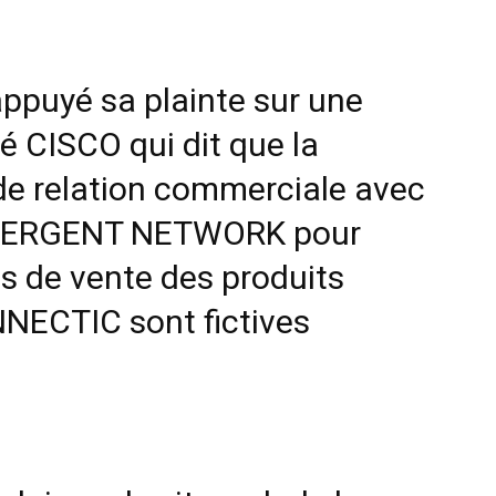
de
ppuyé sa plainte sur une
té CISCO qui dit que la
l'INSCAE
de relation commerciale avec
 EMERGENT NETWORK pour
es de vente des produits
NECTIC sont fictives