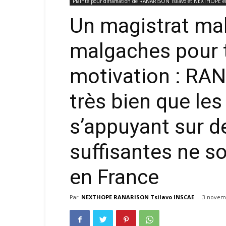
Plainte pour diffamation de RANARISON Tsilavo et NEXTHOPE e
Un magistrat mal
malgaches pour 
motivation : RAN
très bien que le
s’appuyant sur d
suffisantes ne s
en France
Par
NEXTHOPE RANARISON Tsilavo INSCAE
-
3 novem