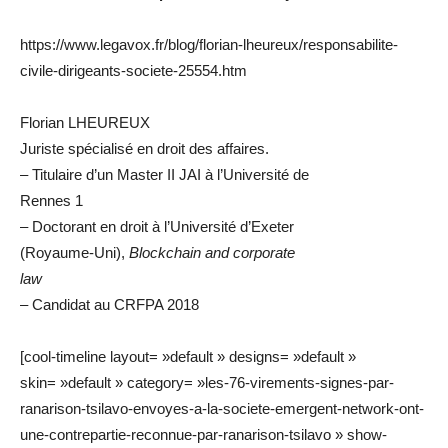
https://www.legavox.fr/blog/florian-lheureux/responsabilite-
civile-dirigeants-societe-25554.htm
Florian LHEUREUX
Juriste spécialisé en droit des affaires.
– Titulaire d’un Master II JAI à l’Université de
Rennes 1
– Doctorant en droit à l’Université d’Exeter
(Royaume-Uni),
Blockchain and corporate
law
– Candidat au CRFPA 2018
[cool-timeline layout= »default » designs= »default »
skin= »default » category= »les-76-virements-signes-par-
ranarison-tsilavo-envoyes-a-la-societe-emergent-network-ont-
une-contrepartie-reconnue-par-ranarison-tsilavo » show-