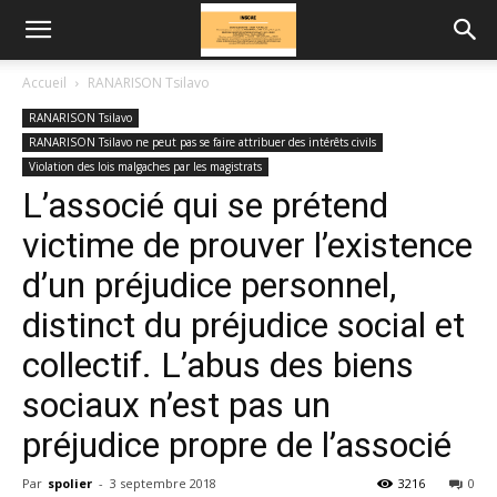
Accueil
RANARISON Tsilavo
RANARISON Tsilavo
RANARISON Tsilavo ne peut pas se faire attribuer des intérêts civils
Violation des lois malgaches par les magistrats
L’associé qui se prétend
victime de prouver l’existence
d’un préjudice personnel,
distinct du préjudice social et
collectif. L’abus des biens
sociaux n’est pas un
préjudice propre de l’associé
Par
spolier
-
3 septembre 2018
3216
0