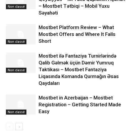
– Mostbet Tətbiqi – Mobil Yuxu
Non classé
Səyahəti
Mostbet Platform Review – What
Mostbet Offers and Where It Falls
Short
Non classé
Mostbet ilə Fantaziya Turnirlərində
Qalib Gəlmək üçün Dəmir Yumruq
Taktikası – Mostbet Fantaziya
Non classé
Liqasında Komanda Qurmağın Əsas
Qaydaları
Mostbet in Azerbaijan – Mostbet
Registration – Getting Started Made
Easy
Non classé