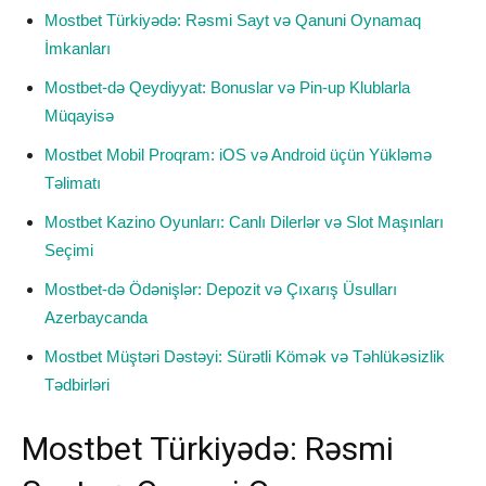
Mostbet Türkiyədə: Rəsmi Sayt və Qanuni Oynamaq
İmkanları
Mostbet-də Qeydiyyat: Bonuslar və Pin-up Klublarla
Müqayisə
Mostbet Mobil Proqram: iOS və Android üçün Yükləmə
Təlimatı
Mostbet Kazino Oyunları: Canlı Dilerlər və Slot Maşınları
Seçimi
Mostbet-də Ödənişlər: Depozit və Çıxarış Üsulları
Azerbaycanda
Mostbet Müştəri Dəstəyi: Sürətli Kömək və Təhlükəsizlik
Tədbirləri
Mostbet Türkiyədə: Rəsmi