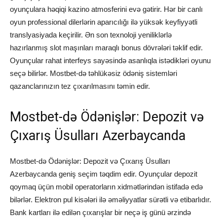
oyunçulara həqiqi kazino atmosferini evə gətirir. Hər bir canlı
oyun professional dilerlərin aparıcılığı ilə yüksək keyfiyyətli
translyasiyada keçirilir. Ən son texnoloji yeniliklərlə
hazırlanmış slot maşınları maraqlı bonus dövrələri təklif edir.
Oyunçular rahat interfeys sayəsində asanlıqla istədikləri oyunu
seçə bilirlər. Mostbet-də təhlükəsiz ödəniş sistemləri
qazanclarınızın tez çıxarılmasını təmin edir.
Mostbet-də Ödənişlər: Depozit və
Çıxarış Üsulları Azerbaycanda
Mostbet-də Ödənişlər: Depozit və Çıxarış Üsulları
Azerbaycanda geniş seçim təqdim edir. Oyunçular depozit
qoymaq üçün mobil operatorların xidmətlərindən istifadə edə
bilərlər. Elektron pul kisələri ilə əməliyyatlar sürətli və etibarlıdır.
Bank kartları ilə edilən çıxarışlar bir neçə iş günü ərzində