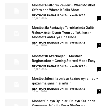
Mostbet Platform Review – What Mostbet
Offers and Where It Falls Short
NEXTHOPE RANARISON Tsilavo INSCAE
-
17 juin 2026
0
Mostbet ilə Fantaziya Turnirlərində Qalib
Gəlmək üçün Dəmir Yumruq Taktikası –
Mostbet Fantaziya Liqasında...
NEXTHOPE RANARISON Tsilavo INSCAE
-
17 juin 2026
0
Mostbet in Azerbaijan – Mostbet
Registration – Getting Started Made Easy
NEXTHOPE RANARISON Tsilavo INSCAE
-
17 juin 2026
0
Mostbet hilesi ilə onlayn kazino oynamaq –
qazanma şansınızı artırın
NEXTHOPE RANARISON Tsilavo INSCAE
-
16 juin 2026
0
Mosbet Onlayn Oyunlar: Onlayn Kazinoda
Oynamaq Üçün Ən Yaxşı Platforma