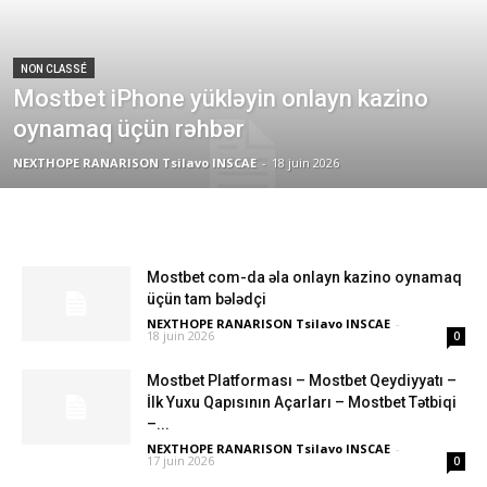
NON CLASSÉ
Mostbet iPhone yükləyin onlayn kazino
oynamaq üçün rəhbər
NEXTHOPE RANARISON Tsilavo INSCAE
-
18 juin 2026
Mostbet com-da əla onlayn kazino oynamaq
üçün tam bələdçi
NEXTHOPE RANARISON Tsilavo INSCAE
-
18 juin 2026
0
Mostbet Platforması – Mostbet Qeydiyyatı –
İlk Yuxu Qapısının Açarları – Mostbet Tətbiqi
–...
NEXTHOPE RANARISON Tsilavo INSCAE
-
17 juin 2026
0