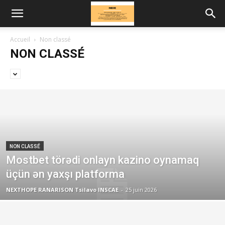
Accueil
Non classé
NON CLASSÉ
NON CLASSÉ
Mostbet törədi onlayn kazino oynamaq
üçün ən yaxşı platforma
NEXTHOPE RANARISON Tsilavo INSCAE
-
25 juin 2026