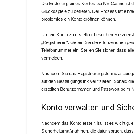
Die Erstellung eines Kontos bei NV Casino ist d
Glücksspiele zu betreten. Der Prozess ist einfa
problemlos ein Konto eröffnen können.
Um ein Konto zu erstellen, besuchen Sie zuerst 
„Registrieren“. Geben Sie die erforderlichen p
Telefonnummer ein. Stellen Sie sicher, dass al
vermeiden.
Nachdem Sie das Registrierungsformular ausgef
auf den Bestätigungslink verifizieren. Sobald d
erstellten Benutzernamen und Passwort beim N
Konto verwalten und Siche
Nachdem das Konto erstellt ist, ist es wichtig,
Sicherheitsmaßnahmen, die dafür sorgen, dass I