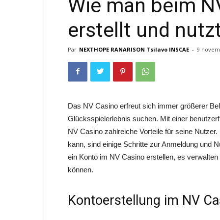
Wie man beim NV
erstellt und nutz
Par
NEXTHOPE RANARISON Tsilavo INSCAE
-
9 novem
Das NV Casino erfreut sich immer größerer Belieb
Glücksspielerlebnis suchen. Mit einer benutzerf
NV Casino zahlreiche Vorteile für seine Nutzer
kann, sind einige Schritte zur Anmeldung und Nu
ein Konto im NV Casino erstellen, es verwalten
können.
Kontoerstellung im NV Ca