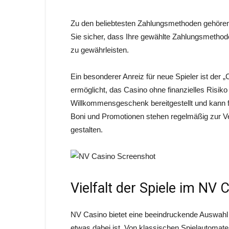
Zu den beliebtesten Zahlungsmethoden gehören
Sie sicher, dass Ihre gewählte Zahlungsmethod
zu gewährleisten.
Ein besonderer Anreiz für neue Spieler ist der
ermöglicht, das Casino ohne finanzielles Risik
Willkommensgeschenk bereitgestellt und kann f
Boni und Promotionen stehen regelmäßig zur V
gestalten.
Vielfalt der Spiele im NV 
NV Casino bietet eine beeindruckende Auswahl an
etwas dabei ist. Von klassischen Spielautomate