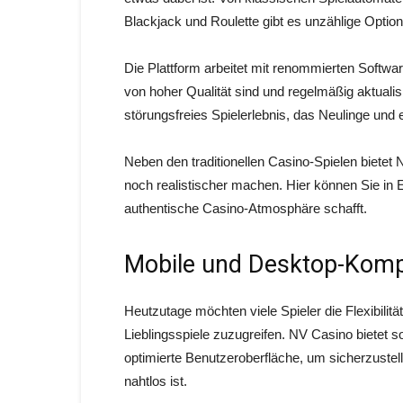
Blackjack und Roulette gibt es unzählige Optio
Die Plattform arbeitet mit renommierten Softwa
von hoher Qualität sind und regelmäßig aktualis
störungsfreies Spielerlebnis, das Neulinge und 
Neben den traditionellen Casino-Spielen bietet 
noch realistischer machen. Hier können Sie in 
authentische Casino-Atmosphäre schafft.
Mobile und Desktop-Kompa
Heutzutage möchten viele Spieler die Flexibilitä
Lieblingsspiele zuzugreifen. NV Casino bietet 
optimierte Benutzeroberfläche, um sicherzustel
nahtlos ist.