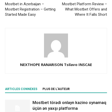
Mostbet in Azerbaijan –
Mostbet Platform Review –
Mostbet Registration – Getting
What Mostbet Offers and
Started Made Easy
Where It Falls Short
NEXTHOPE RANARISON Tsilavo INSCAE
ARTICLES CONNEXES
PLUS DE L'AUTEUR
Mostbet törədi onlayn kazino oynamaq
üçün ən yaxşı platforma