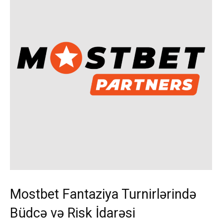
Mostbet Fantaziya Turnirlərində
Büdcə və Risk İdarəsi