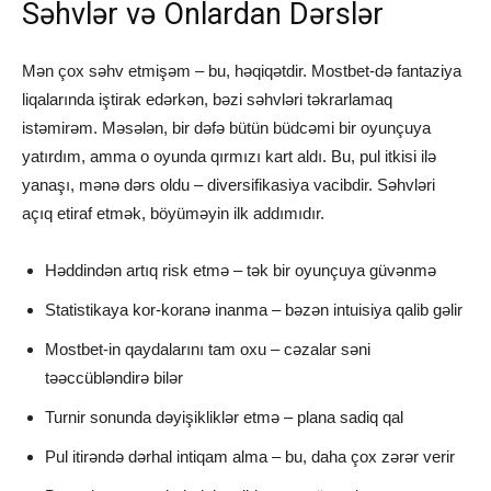
Səhvlər və Onlardan Dərslər
Mən çox səhv etmişəm – bu, həqiqətdir. Mostbet-də fantaziya
liqalarında iştirak edərkən, bəzi səhvləri təkrarlamaq
istəmirəm. Məsələn, bir dəfə bütün büdcəmi bir oyunçuya
yatırdım, amma o oyunda qırmızı kart aldı. Bu, pul itkisi ilə
yanaşı, mənə dərs oldu – diversifikasiya vacibdir. Səhvləri
açıq etiraf etmək, böyüməyin ilk addımıdır.
Həddindən artıq risk etmə – tək bir oyunçuya güvənmə
Statistikaya kor-koranə inanma – bəzən intuisiya qalib gəlir
Mostbet-in qaydalarını tam oxu – cəzalar səni
təəccübləndirə bilər
Turnir sonunda dəyişikliklər etmə – plana sadiq qal
Pul itirəndə dərhal intiqam alma – bu, daha çox zərər verir