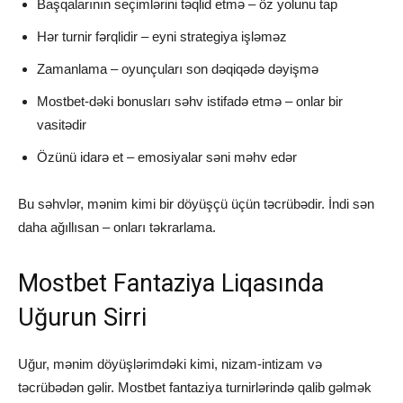
Başqalarının seçimlərini təqlid etmə – öz yolunu tap
Hər turnir fərqlidir – eyni strategiya işləməz
Zamanlama – oyunçuları son dəqiqədə dəyişmə
Mostbet-dəki bonusları səhv istifadə etmə – onlar bir
vasitədir
Özünü idarə et – emosiyalar səni məhv edər
Bu səhvlər, mənim kimi bir döyüşçü üçün təcrübədir. İndi sən
daha ağıllısan – onları təkrarlama.
Mostbet Fantaziya Liqasında
Uğurun Sirri
Uğur, mənim döyüşlərimdəki kimi, nizam-intizam və
təcrübədən gəlir. Mostbet fantaziya turnirlərində qalib gəlmək