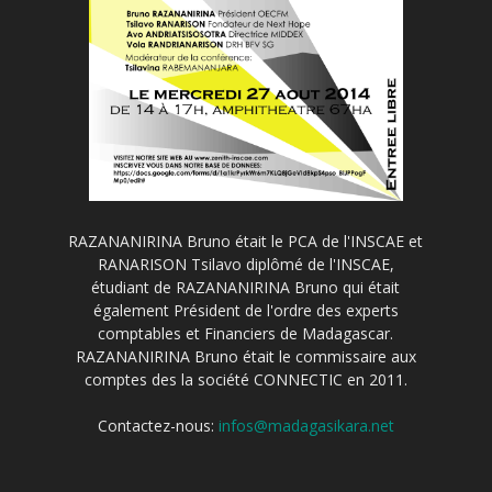
RAZANANIRINA Bruno était le PCA de l'INSCAE et
RANARISON Tsilavo diplômé de l'INSCAE,
étudiant de RAZANANIRINA Bruno qui était
également Président de l'ordre des experts
comptables et Financiers de Madagascar.
RAZANANIRINA Bruno était le commissaire aux
comptes des la société CONNECTIC en 2011.
Contactez-nous:
infos@madagasikara.net