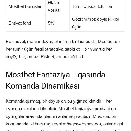
Əlavə
Mostbet bonusları
Turnir xüsusi təklifləri
vəsait
Gözlənilməz dəyişikliklər
Ehtiyat fond
5%
üçün
Bu cədvəl, mənim döyüş planımın bir hissəsidir. Mostbet-də
hər turnir üçün fərqli strategiya tətbiq et – bir yumruq hər
döyüşdə işləməz. Risk et, amma ağıllı ol.
Mostbet Fantaziya Liqasında
Komanda Dinamikası
Komanda qurmaq, bir döyüş qrupu yığmaq kimidir – hər
oyunçu öz rolunu bilməlidir. Mostbet fantaziya turnirlərində
oyunçular arasında əlaqəni anlamaq vacibdir. Məsələn, bir
komandada iki hücumçu eyni mövqedə oynayırsa, onların qol