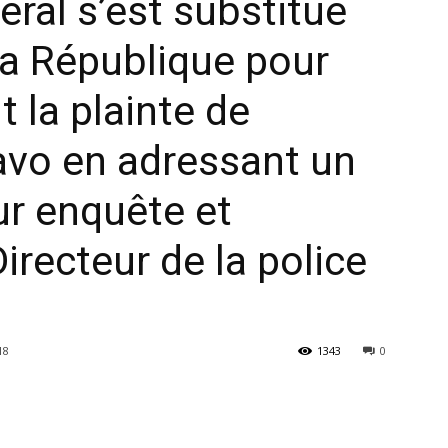
éral s’est substitué
la République pour
NEXTHOPE
 la plainte de
vo en adressant un
ur enquête et
est
irecteur de la police
diplômé
18
1343
0