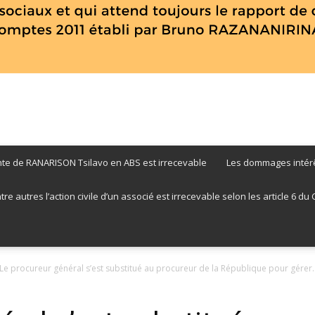
nte de RANARISON Tsilavo en ABS est irrecevable
Les dommages intérê
RANARISON
 autres l’action civile d’un associé est irrecevable selon les article 6 du CPP
Le procureur général s’est substitué au procureur de la République pour gérer..
Tsilavo