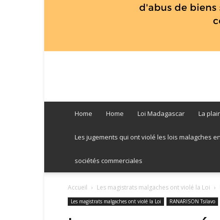
Home
Home
Loi Madagascar
La plai
Les jugements qui ont violé les lois malagches entre
sociétés commerciales
Accueil
Les magistrats malgaches ont violé la Loi
Les magistrats malgaches ont violé la Loi
RANARISON Tsilavo