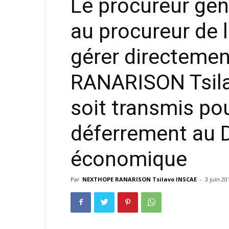
Le procureur gén
au procureur de 
gérer directement
RANARISON Tsila
soit transmis po
déferrement au D
économique
Par
NEXTHOPE RANARISON Tsilavo INSCAE
-
3 juin 20