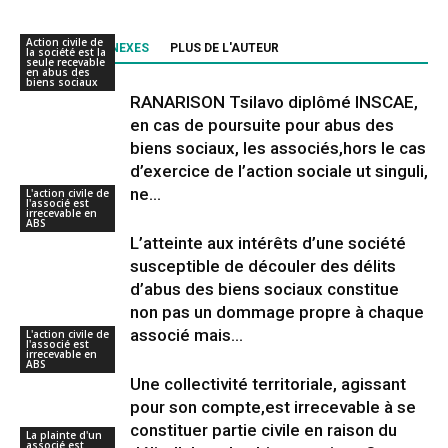
Action civile de
ARTICLES CONNEXES
PLUS DE L'AUTEUR
la société est la
seule recevable
en abus des
biens sociaux
RANARISON Tsilavo diplômé INSCAE,
en cas de poursuite pour abus des
biens sociaux, les associés,hors le cas
d’exercice de l’action sociale ut singuli,
ne...
L'action civile de
l'associé est
irrecevable en
ABS
L’atteinte aux intérêts d’une société
susceptible de découler des délits
d’abus des biens sociaux constitue
non pas un dommage propre à chaque
associé mais...
L'action civile de
l'associé est
irrecevable en
ABS
Une collectivité territoriale, agissant
pour son compte,est irrecevable à se
constituer partie civile en raison du
La plainte d'un
associé est