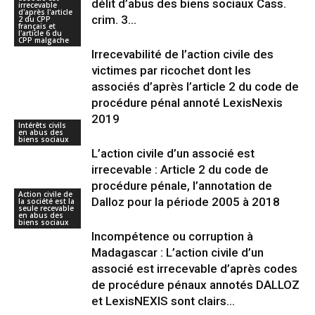
délit d’abus des biens sociaux Cass.
irrecevable
d'après l'article
crim. 3...
2 du CPP
français et
l'article 6 du
CPP malgache
Irrecevabilité de l’action civile des
victimes par ricochet dont les
associés d’après l’article 2 du code de
procédure pénal annoté LexisNexis
2019
Intérêts civils
en abus des
biens sociaux
L’action civile d’un associé est
irrecevable : Article 2 du code de
procédure pénale, l’annotation de
Action civile de
Dalloz pour la période 2005 à 2018
la société est la
seule recevable
en abus des
biens sociaux
Incompétence ou corruption à
Madagascar : L’action civile d’un
associé est irrecevable d’après codes
de procédure pénaux annotés DALLOZ
et LexisNEXIS sont clairs...