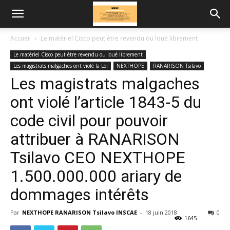
Accueil
Le matériel Cisco peut être revendu ou loué librement
Le matériel Cisco peut être revendu ou loué librement
Les magistrats malgaches ont violé la Loi
NEXTHOPE
RANARISON Tsilavo
Les magistrats malgaches
ont violé l’article 1843-5 du
code civil pour pouvoir
attribuer à RANARISON
Tsilavo CEO NEXTHOPE
1.500.000.000 ariary de
dommages intérêts
Par
NEXTHOPE RANARISON Tsilavo INSCAE
-
18 juin 2018
0
1645