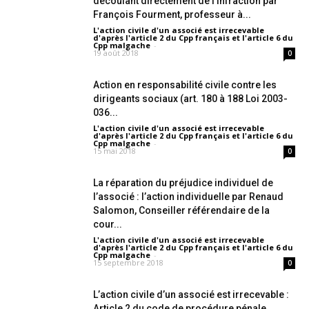
découlant directement de l’infraction par
François Fourment, professeur à...
L'action civile d'un associé est irrecevable
d'après l'article 2 du Cpp français et l'article 6 du
Cpp malgache
-
19 août 2018
0
Action en responsabilité civile contre les
dirigeants sociaux (art. 180 à 188 Loi 2003-
036...
L'action civile d'un associé est irrecevable
d'après l'article 2 du Cpp français et l'article 6 du
Cpp malgache
-
15 mai 2018
0
La réparation du préjudice individuel de
l’associé : l’action individuelle par Renaud
Salomon, Conseiller référendaire de la
cour...
L'action civile d'un associé est irrecevable
d'après l'article 2 du Cpp français et l'article 6 du
Cpp malgache
-
15 septembre 2018
0
L’action civile d’un associé est irrecevable :
Article 2 du code de procédure pénale,...