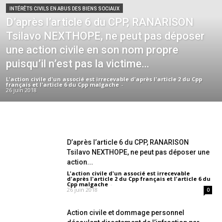
INTÉRÊTS CIVILS EN ABUS DES BIENS SOCIAUX
D’après l’article 6 du CPP, RANARISON
Tsilavo NEXTHOPE, ne peut pas déposer
une action civile en son nom propre
puisqu’il n’est pas la victime...
L'action civile d'un associé est irrecevable d'après l'article 2 du Cpp
français et l'article 6 du Cpp malgache
-
26 juin 2018
D’après l’article 6 du CPP, RANARISON
Tsilavo NEXTHOPE, ne peut pas déposer une
action...
L'action civile d'un associé est irrecevable
d'après l'article 2 du Cpp français et l'article 6 du
Cpp malgache
-
26 juin 2018
0
Action civile et dommage personnel