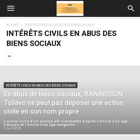
Accueil
Intérêts civils en abus des biens sociaux
INTÉRÊTS CIVILS EN ABUS DES
BIENS SOCIAUX
INTÉRÊTS CIVILS EN ABUS DES BIENS SOCIAUX
En abus de biens sociaux, RANARISON
Tsilavo ne peut pas déposer une action
civile en son nom propre
L'action civile d'un associé est irrecevable d'après l'article 2 du Cpp
français et l'article 6 du Cpp malgache
-
5 juin 2018