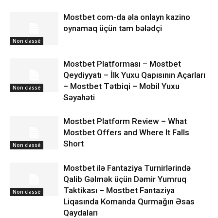
Mostbet com-da əla onlayn kazino
oynamaq üçün tam bələdçi
Non classé
Mostbet Platforması – Mostbet
Qeydiyyatı – İlk Yuxu Qapısının Açarları
– Mostbet Tətbiqi – Mobil Yuxu
Non classé
Səyahəti
Mostbet Platform Review – What
Mostbet Offers and Where It Falls
Short
Non classé
Mostbet ilə Fantaziya Turnirlərində
Qalib Gəlmək üçün Dəmir Yumruq
Taktikası – Mostbet Fantaziya
Non classé
Liqasında Komanda Qurmağın Əsas
Qaydaları