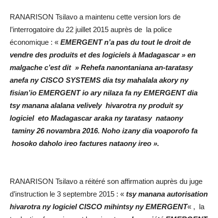
RANARISON Tsilavo a maintenu cette version lors de
l’interrogatoire du 22 juillet 2015 auprès de la police
économique : «
EMERGENT n’a pas du tout le droit de
vendre des produits et des logiciels à Madagascar » en
malgache c’est dit » Rehefa nanontaniana an-taratasy
anefa ny CISCO SYSTEMS dia tsy mahalala akory ny
fisian’io EMERGENT io ary nilaza fa ny EMERGENT dia
tsy manana alalana velively hivarotra ny produit sy
logiciel eto Madagascar araka ny taratasy nataony
taminy 26 novambra 2016. Noho izany dia voaporofo fa
hosoko daholo ireo factures nataony ireo ».
RANARISON Tsilavo a réitéré son affirmation auprès du juge
d’instruction le 3 septembre 2015 : «
tsy manana autorisation
hivarotra ny logiciel CISCO mihintsy ny EMERGENT
« , la